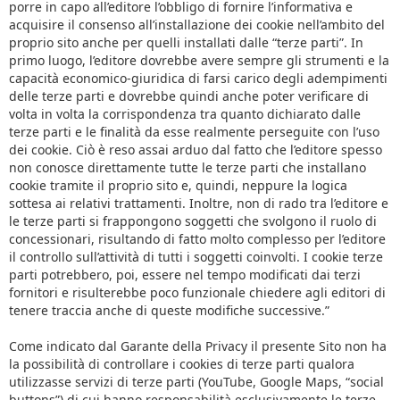
porre in capo all’editore l’obbligo di fornire l’informativa e
acquisire il consenso all’installazione dei cookie nell’ambito del
proprio sito anche per quelli installati dalle “terze parti”. In
primo luogo, l’editore dovrebbe avere sempre gli strumenti e la
capacità economico-giuridica di farsi carico degli adempimenti
delle terze parti e dovrebbe quindi anche poter verificare di
volta in volta la corrispondenza tra quanto dichiarato dalle
terze parti e le finalità da esse realmente perseguite con l’uso
dei cookie. Ciò è reso assai arduo dal fatto che l’editore spesso
non conosce direttamente tutte le terze parti che installano
cookie tramite il proprio sito e, quindi, neppure la logica
sottesa ai relativi trattamenti. Inoltre, non di rado tra l’editore e
le terze parti si frappongono soggetti che svolgono il ruolo di
concessionari, risultando di fatto molto complesso per l’editore
il controllo sull’attività di tutti i soggetti coinvolti. I cookie terze
parti potrebbero, poi, essere nel tempo modificati dai terzi
fornitori e risulterebbe poco funzionale chiedere agli editori di
tenere traccia anche di queste modifiche successive.”
Come indicato dal Garante della Privacy il presente Sito non ha
la possibilità di controllare i cookies di terze parti qualora
utilizzasse servizi di terze parti (YouTube, Google Maps, “social
buttons”) di cui hanno responsabilità esclusivamente le terze