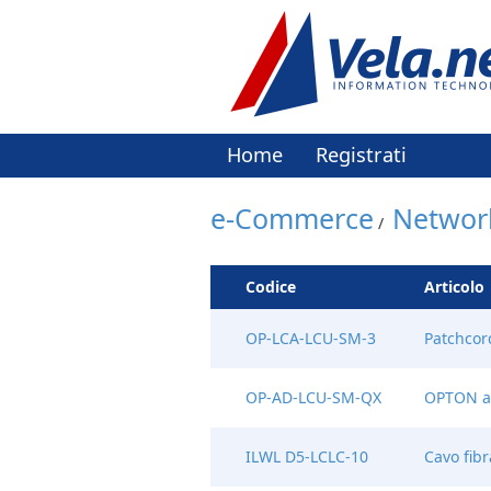
Home
Registrati
e-Commerce
Networ
/
Codice
Articolo
OP-LCA-LCU-SM-3
Patchcor
OP-AD-LCU-SM-QX
OPTON a
ILWL D5-LCLC-10
Cavo fib