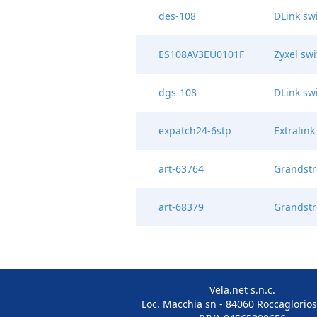
des-108
DLink sw
ES108AV3EU0101F
Zyxel sw
dgs-108
DLink sw
expatch24-6stp
Extralink
art-63764
Grandst
art-68379
Grandst
Vela.net s.n.c.
Loc. Macchia sn - 84060 Roccaglorios