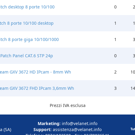
itch desktop 8 porte 10/100
0
2
itch 8 porte 10/100 desktop
1
1
itch 8 porte giga 10/100/1000
1
3
 Patch Panel CAT.6 STP 24p
0
3
ream GXV 3672 HD IPcam - 8mm Wh
2
10
ream GXV 3672 FHD IPcam 3,6mm Wh
3
14
Prezzi IVA esclusa
Marketing:
info@velanet.info
a (SA)
Support:
assistenza@velanet.info
Tu