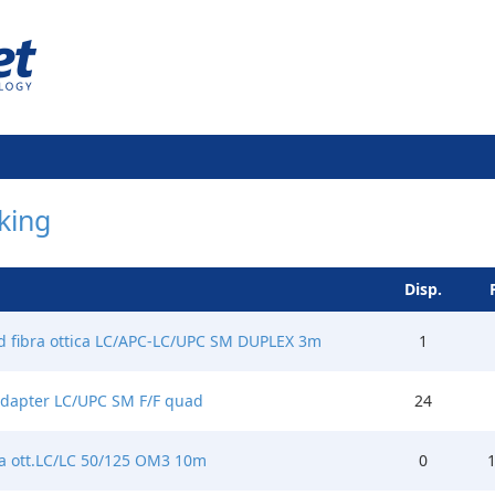
king
Disp.
d fibra ottica LC/APC-LC/UPC SM DUPLEX 3m
1
dapter LC/UPC SM F/F quad
24
ra ott.LC/LC 50/125 OM3 10m
0
1