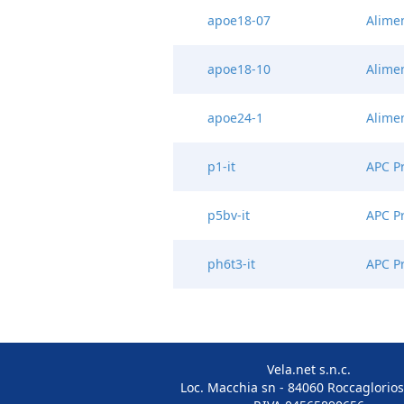
apoe18-07
Alime
apoe18-10
Alime
apoe24-1
Alime
p1-it
APC Pr
p5bv-it
APC Pr
ph6t3-it
APC Pr
Vela.net s.n.c.
Loc. Macchia sn - 84060 Roccaglorios