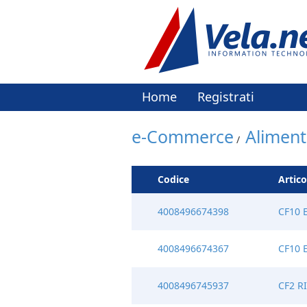
Home
Registrati
e-Commerce
Aliment
/
Codice
Artico
4008496674398
CF10 
4008496674367
CF10 
4008496745937
CF2 R