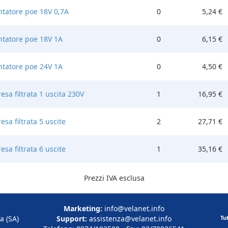
ntatore poe 18V 0,7A
0
5,24 €
ntatore poe 18V 1A
0
6,15 €
ntatore poe 24V 1A
0
4,50 €
esa filtrata 1 uscita 230V
1
16,95 €
esa filtrata 5 uscite
2
27,71 €
esa filtrata 6 uscite
1
35,16 €
Prezzi IVA esclusa
Marketing:
info@velanet.info
a (SA)
Support:
assistenza@velanet.info
Tu