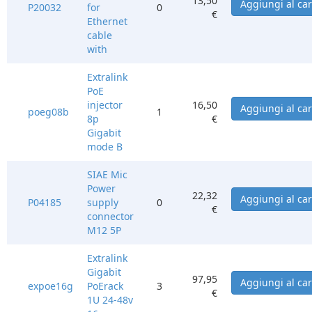
13,50
P20032
for
0
€
Ethernet
cable
with
Extralink
PoE
injector
16,50
poeg08b
1
8p
€
Gigabit
mode B
SIAE Mic
Power
22,32
P04185
supply
0
€
connector
M12 5P
Extralink
Gigabit
97,95
expoe16g
PoErack
3
€
1U 24-48v