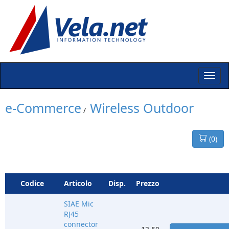
e-Commerce
Wireless Outdoor
/
(
0
)
Codice
Articolo
Disp.
Prezzo
SIAE Mic
RJ45
connector