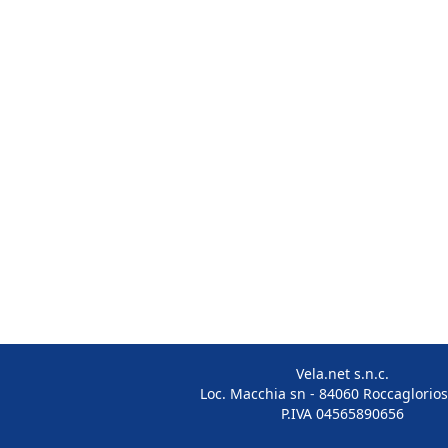
Vela.net s.n.c.
Loc. Macchia sn - 84060 Roccaglorios
P.IVA 04565890656