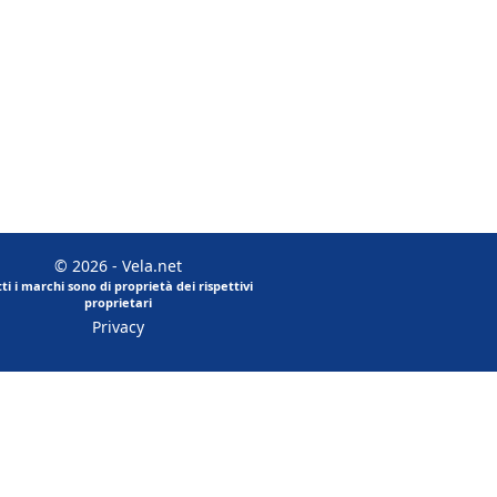
© 2026 - Vela.net
tti i marchi sono di proprietà dei rispettivi
proprietari
Privacy