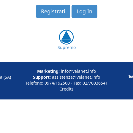
Registrati
Log In
Supremo
Marketing:
info@velanet.info
a (SA)
Support:
assistenza@velanet.info
Tu
Telefono: 0974/192500 - Fax: 02/70036541
Credits